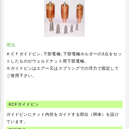
ビジネスパートナー企業募集
オーダー品について
拠点一覧
商品一覧
商品を探す
用法
ＫＣＦガイドピン､下部電極､下部電極ホルダーの3点をセッ
カタログから探す
トしたものがウェルドナット用下部電極。
溶接技術の基礎とポイント
※ガイドピンはエアー又はスプリングでの浮力で固定して
ご使用下さい。
抵抗溶接の基礎とポイント (1)
抵抗溶接の基礎とポイント (2)
アーク溶接の基礎とポイント
KCFガイドピン
採用情報
ガイドピンにナット内径をガイドする部位（胴体）を設け
ています。