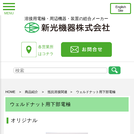
English
Site
MENU
溶接用電極・周辺機器・装置の総合メーカー
お知らせ
新着情報
コラム
各営業所
プレスリリース
はコチラ
会社情報
会社概要
沿革
HOME
>
商品紹介
>
抵抗溶接関連
>
ウェルドナット用下部電極
トップメッセージ
ウェルドナット用下部電極
工場紹介
技術スタッフ紹介
オリジナル
環境への取り組み