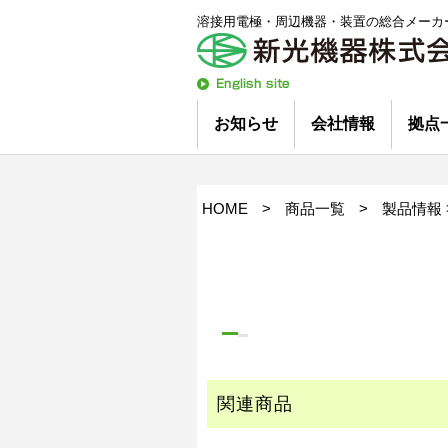
溶接用電極・周辺機器・装置の総合メーカ
English
Site
お知らせ
会社情報
拠点
新着情報
コラム
プレスリリース
会社概要
沿革
トップメッセージ
工場紹介
技術スタッフ紹介
環境への取り組み
ビジネスパートナー
オーダー品について
HOME
>
商品一覧
>
製品情報
関連商品