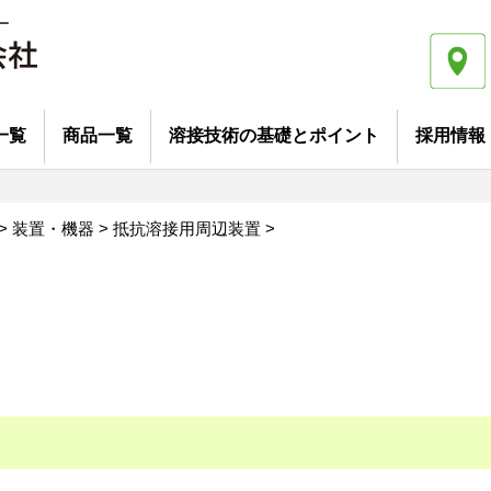
ー
一覧
商品一覧
溶接技術の基礎とポイント
採用情報
企業募集
商品を探す
カタログから探す
抵抗溶接の基礎とポイント (1)
抵抗溶接の基礎とポイント (2)
アーク溶接の基礎とポイント
>
装置・機器
>
抵抗溶接用周辺装置
>