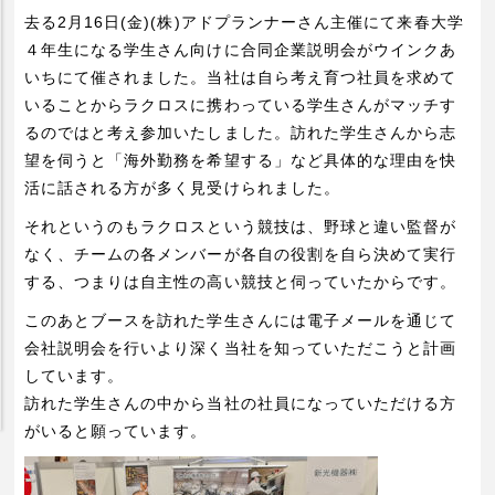
ビジネスパートナー企業募集
去る2月16日(金)(株)アドプランナーさん主催にて来春大学
オーダー品について
４年生になる学生さん向けに合同企業説明会がウインクあ
いちにて催されました。当社は自ら考え育つ社員を求めて
拠点一覧
いることからラクロスに携わっている学生さんがマッチす
商品一覧
るのではと考え参加いたしました。訪れた学生さんから志
望を伺うと「海外勤務を希望する」など具体的な理由を快
商品を探す
活に話される方が多く見受けられました。
カタログから探す
それというのもラクロスという競技は、野球と違い監督が
溶接技術の基礎とポイント
なく、チームの各メンバーが各自の役割を自ら決めて実行
する、つまりは自主性の高い競技と伺っていたからです。
抵抗溶接の基礎とポイント (1)
このあとブースを訪れた学生さんには電子メールを通じて
抵抗溶接の基礎とポイント (2)
会社説明会を行いより深く当社を知っていただこうと計画
アーク溶接の基礎とポイント
しています。
訪れた学生さんの中から当社の社員になっていただける方
採用情報
がいると願っています。