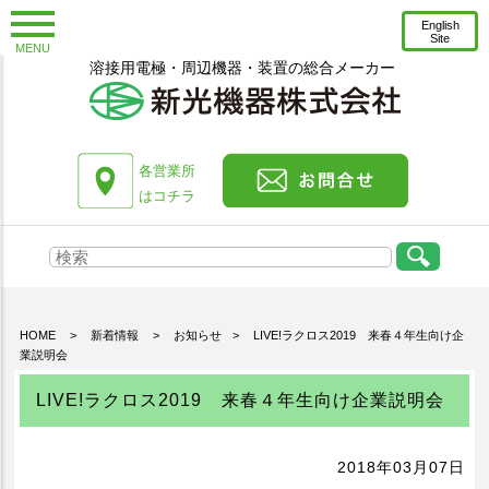
English
Site
MENU
溶接用電極・周辺機器・装置の総合メーカー
お知らせ
新着情報
コラム
各営業所
プレスリリース
はコチラ
会社情報
会社概要
沿革
HOME
>
新着情報
>
お知らせ
>
LIVE!ラクロス2019 来春４年生向け企
トップメッセージ
業説明会
工場紹介
LIVE!ラクロス2019 来春４年生向け企業説明会
技術スタッフ紹介
環境への取り組み
2018年03月07日