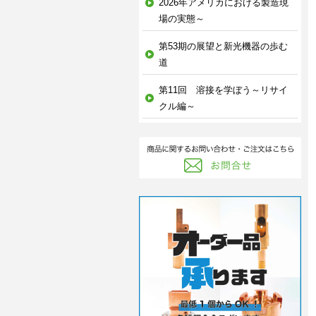
2026年アメリカにおける製造現
場の実態～
第53期の展望と新光機器の歩む
道
第11回 溶接を学ぼう～リサイ
クル編～