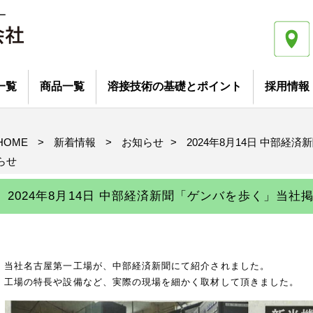
ー
一覧
商品一覧
溶接技術の基礎とポイント
採用情報
企業募集
商品を探す
カタログから探す
抵抗溶接の基礎とポイント (1)
抵抗溶接の基礎とポイント (2)
アーク溶接の基礎とポイント
HOME
>
新着情報
>
お知らせ
>
2024年8月14日 中部
らせ
2024年8月14日 中部経済新聞「ゲンバを歩く」当社
当社名古屋第一工場が、中部経済新聞にて紹介されました。
工場の特長や設備など、実際の現場を細かく取材して頂きました。