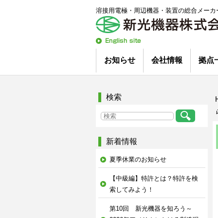
溶接用電極・周辺機器・装置の総合メーカ
English
Site
お知らせ
会社情報
拠点
新着情報
コラム
プレスリリース
会社概要
沿革
トップメッセージ
工場紹介
技術スタッフ紹介
環境への取り組み
ビジネスパートナー
オーダー品について
検索
新着情報
夏季休業のお知らせ
【中級編】特許とは？特許を検
索してみよう！
第10回 新光機器を知ろう～